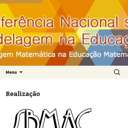
IX Conferência Nacional sobre Modelagem
na Educação Matemática
IXCNMEM
Pular para o conteúdo
Pesquis
Menu
por:
Realização