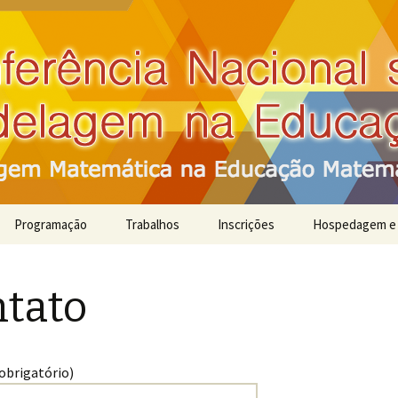
e Modelagem na Educação Matemática
Programação
Trabalhos
Inscrições
Hospedagem e 
Trabalhos Aceitos
Como chegar e
Carlos
tato
Normas de Envio
Como chegar a
Submissão de Trabalho
obrigatório)