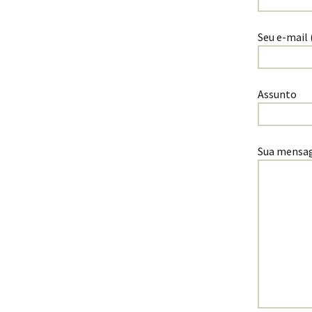
Confraternização/
Seu e-mail 
Refeições
Realização
Assunto
Sua mensa