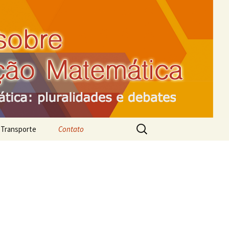
Pesquisar
Transporte
Contato
por:
m São
 UFSCar