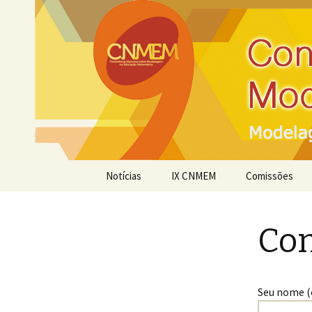
IX Conferência Nacional sobr
IXCNMEM
Pular para o conteúdo
Notícias
IX CNMEM
Comissões
Tema
Con
Local do Evento
São Carlos
Seu nome (
Histórico De Eventos
Anteriores